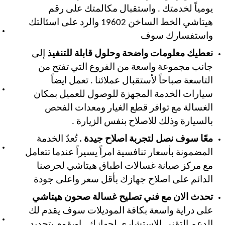
يومياً لخدمتك . واستقبال مكالمتك على رقم
هيتاشي الخط الساخن 19602 والرد على اسئالتك
واستفسارك سوف
نعطيك معلومات واضحة وحلول قابلة للتنفيذ
إلى
جانب مجموعة واسعة من الفروع التي تفتح من
التاسعة صباحاً لأستقبال عملائنا . تعمل ايضاً
سيارات الخدمة المجهزة للوصول للعميل بمكان
الغسالة مع توافر قطع الغيار ومعدات الفحص
بالسيارة وذلك للاصلاح بنفس الزيارة .
معًا سوف نصل لتجربة اصلاح جيدة .
تُعدّ الخدمة
المضمونة بأسعار تنافسية امراً يسيراً عندما تتعامل
مع مركز صيانة غسالات اطباق هيتاشي لحرصنا
الدائم على اصلاح جهازك بأقل سعر واعلى جودة
تحدث الان مع فني تصليح غسالة صحون هيتاشي
على دراية واسعة بكافة الموديلات سوف يقدم لك
الدعم التقني الإستشاري لجهازك . اويقوم بتحديد