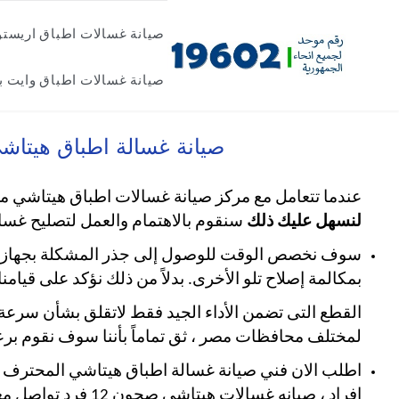
Skip
صيانة غسالات اطباق اريست
to
content
صيانة غسالات اطباق وايت ب
صيانة غسالة اطباق هيتاشي مصر 19602 تصليح غسالات الاطبا
عندما تتعامل مع مركز صيانة غسالات اطباق هيتاشي مصر
لنسهل عليك ذلك
سنقوم بالاهتمام والعمل لتصليح غسالة
سوف نخصص الوقت للوصول إلى جذر المشكلة بجهازك و
بمكالمة إصلاح تلو الأخرى. بدلاً من ذلك نؤكد على قيام
القطع التى تضمن الأداء الجيد فقط
لاتقلق بشأن سرعة تن
لمختلف محافظات مصر ، ثق تماماً بأننا سوف نقوم برعا
افراد ، صيانه غسالات هيتاشي صحون 12 فرد تواصل معنا على رقم الخط الساخن لخدمة غسالات الاطباق هيتاشي بمصر 19602