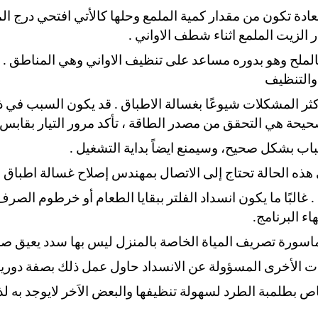
عادة تكون من مقدار كمية الملمع وحلها كالأتي افتحي درج
الملح وهو بدوره مساعد على تنظيف الاواني وهي المناطق . 
والتنظيف
ثر المشكلات شيوعًا بغسالة الاطباق . قد يكون السبب في ذل
لصحيحة هي التحقق من مصدر الطاقة ، تأكد مرور التيار بقاب
باب بشكل صحيح، وسيمنع ايضاً بداية التشغيل .
هذه الحالة تحتاج إلى الاتصال بمهندس إصلاح غسالة اطباق 
. غالبًا ما يكون انسداد الفلتر ببقايا الطعام أو خرطوم الص
اء البرنامج.
ماسورة تصريف المياة الخاصة بالمنزل ليس بها سدد يعيق صر
جزيئات الأخرى المسؤولة عن الانسداد حاول عمل ذلك بصفة دوري
اص بطلمبة الطرد لسهولة تنظيفها والبعض الاَخر لايوجد به 