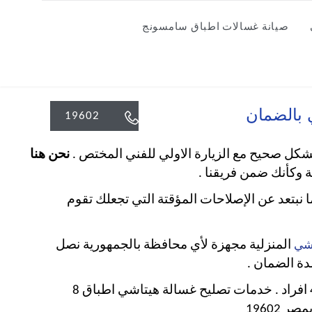
صيانة غسالات اطباق سامسونج

19602
شكل صحيح مع الزيارة الاولي للفني المختص .
نحن هنا
ة وكأنك ضمن فريقنا .
ما نبتعد عن الإصلاحات المؤقتة التي تجعلك تقوم
المنزلية مجهزة لأي محافظة بالجمهورية نصل
اشي
دة الضمان .
اطلب الان فني صيانة غسالة اطباق هيتاشي المحترف لاصلاح اعطال غسالة الصحون بمنزلك اصلاح غسالة اطباق 4 افراد . خدمات تصليح غسالة هيتاشي اطباق 8