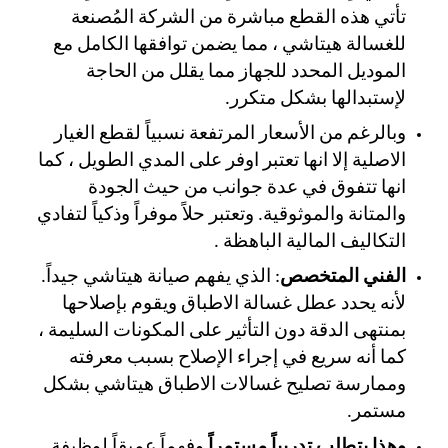
تأتي هذه القطع مباشرة من الشركة المُصنعة
للغسالة هيتاشي ، مما يضمن توافقها الكامل مع
الموديل المحدد للجهاز مما يقلل من الحاجة
لإستبدالها بشكل متكرر.
وبالرغم من الأسعار المرتفعة نسبياً لقطع الغيار
الاصلية إلا انها تعتبر اوفر على المدي الطويل ، كما
انها تتفوق في عدة جوانب من حيث الجودة
والمتانة والموثوقية. وتعتبر حلاً موفراً وذكياً لتفادي
التكاليف المالية الباهظة .
الفني المتخصص
: الذي يفهم صيانة هيتاشي جيداً.
لأنه يحدد عطل غسالة الاطباق ويقوم بإصلاحها
بمنتهى الدقة دون التأثير على المكونات السليمة ،
كما أنه سريع في إجراء الإصلاح بسبب معرفته
وممارسة تصليح غسالات الاطباق هيتاشي بشكل
مستمر.
وهذا يتطلب تدريباً مستمراً
وفهماً عميقاً لوظيفة