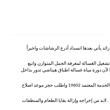
د يأتي بعدها انسداد أذرع الرشاشات واخيراً
تشغيل الغسالة لمعرفة الحمل المتوازن واتبع
اطباق فحص وتنظيف أذرع الرشاش ما بين كل 5 غسلات او كل 7 ايام . لماذا لأن دورة مياة غسالة اطباق هيتاشي تدور بداخل
بداخل غسالة الاطباق لايعمل هذه المشكلة تتطلب فني صيانة غسالة اطباق هيتاشي اتصل على رقم الخدمة المعتمد 19602 واطلب حجز موعد اصلاح
لابد من إخراجه وإزالة بقايا الطعام والمنظفات