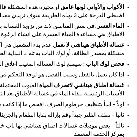
الأكواب والأواني لونها غامق
او مجيرة هذه المشكلة فال
اظبطي الدرجة على 3 بهذه الطريقة سوف تزيدي مقدار الزيت الملمع اثناء شطف الاواني .
الماء العسر
.في بعض المناطق لابد من تزويد الغسالة ب
الاطباق هي مساعدة المياة العسرة على انشاء الرغوة 
غسالة الأطباق هيتاشي لا تعمل
عدم بدء التشغيل هى أك
مشكلة بمصدر الطاقة، أو لوك الباب به تلف. البداية ا
فحص لوك الباب
: سيمنع لوك الغسالة المعيب اغلاق ال
اذا كان يعمل بالفعل وسبب الفصل هو لوحة التحكم في 
غسالة اطباق هيتاشي لاتصرف المياة
العيوب المحتملة 
الأسباب الرئيسية لبقاء الماء في غسالة الأطباق بعد انته
اولاً – ابدأ بتنظيف خرطوم الصرف: افحص ما إذا كانت 
ثانياً – نظف الفلتر جيداً وقم بإزالة بقايا الطعام وال
ثالثاً – بعض موديلات غسالات اطباق هيتاشي بها باب خ
بمركز الخدمة المعتمد