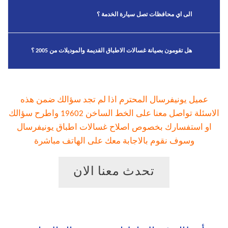
الى اي محافظات تصل سيارة الخدمة ؟
هل تقومون بصيانة غسالات الاطباق القديمة والموديلات من 2005 ؟
عميل يونيفرسال المحترم اذا لم تجد سؤالك ضمن هذه
الاسئلة تواصل معنا على الخط الساخن 19602 واطرح سؤالك
او استفسارك بخصوص اصلاح غسالات اطباق يونيفرسال
وسوف نقوم بالاجابة معك على الهاتف مباشرة
تحدث معنا الان