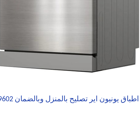
باق يونيون اير تصليح بالمنزل وبالضمان 19602