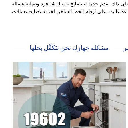
واعطال غسالات الصحون يونيون اير احجز الان موعد للخدمة . لدينا الخبرة والمكونات لغسالات صحون يونيون اير ، علاوة على ذلك نقدم خدمات تصليح غسالة 14 فرد وصيانة غسالة
uni . نقوم ايضاً بتصليح غسالات 10 افراد unionaire . كما نضمن لك إصلاح غسالة الصحون 16 فرد بكفاءة عالية . على ارقام الخط الساخن لخدمة تصليح غسالات
ر
مشكلة جهازك نحن نتَكَفَّل بحلها