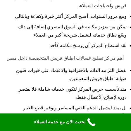
فريش واحتياجات العملاء،
ومع مرور السنوات، أصبح المركز أكثر خبرة وكفاءة وبالتالي
تمكن من تعزيز مكانته في السوق المصري إضافةً إلى ذلك
وسّع نطاق خدماته ليشمل شريحة أكبر من العملاء.
لقد استطاع المركز أن يرسخ مكانته كأحد
أهم مراكز تصليح غسالات اطباق فريش المتخصصة داخل مصر
بفضل التزامه الدائم بالاحترافية والاعتماد على خبرات فنيين
صيانة اطباق فريش المعتمدين.
منذ تأسيسه حرص المركز لتكون خدماته شاملة فلا يقتصر
دوره لإصلاح الأعطال فقط،
بل يمتد ليشمل الدعم الفني المستمر وتوفير قطع الغيار
الأصلية، وضمان الخدمة بعد الإصلاح.
تحدث الان مع خدمة العملاء
هذا النهج جعل العملاء يشعرون بالثقة والاطمئنان حيث يعلمون