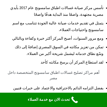
تأسس مركز صيانة غسالات اطباق سامسونج عام 2017 بأيدي
مصرية مجتهدة، واضعًا منذ البداية هدفًا واضحًا
يتمثل في تقديم خدمات صيانة عالية الجودة تتناسب مع اسم
سامسونج واحتياجات العملاء،
ومع مرور السنوات، أصبح المركز أكثر خبرة وكفاءة وبالتالي
تمكن من تعزيز مكانته في السوق المصري إضافةً إلى ذلك
وسّع نطاق خدماته ليشمل شريحة أكبر من العملاء.
لقد استطاع المركز أن يرسخ مكانته كأحد
أهم مراكز تصليح غسالات اطباق سامسونج المتخصصة داخل
مصر
بفضل التزامه الدائم بالاحترافية والاعتماد على خبرات فنيين
صيانة اطباق سامسونج المعتمدين.
تحدث الان مع خدمة العملاء
منذ تأسيسه حرص المركز لتكون خدماته شاملة فلا يقتصر