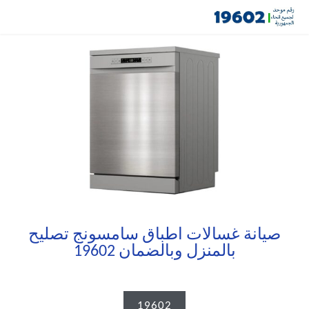
صيانة غسالات اطباق سامسونج تصليح
بالمنزل وبالضمان 19602
19602